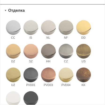
Отделка
CC
IS
NL
NF
DD
DZ
SZ
HH
CZ
US
UZ
PVD01
PVD03
PVD04
KK