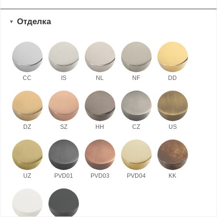
Отделка
CC
IS
NL
NF
DD
DZ
SZ
HH
CZ
US
UZ
PVD01
PVD03
PVD04
KK